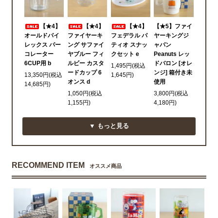
【★4】
【★4】
【★4】
【★5】ファイ
オールドパイ
ファイヤーキ
フェデラル パ
ヤーキングジ
レックス パー
ング サファイ
ティオ スナッ
ャパン
コレーター
ヤブルー フィ
クセット e
Peanuts レッ
6CUP用 b
ルビー カスタ
ドバロン [オレ
1,495円(税込
ードカップ 6
ンジ] 箱付き未
13,350円(税込
1,645円)
オンス d
使用
14,685円)
1,050円(税込
3,800円(税込
1,155円)
4,180円)
▼ もっと見る
RECOMMEND ITEM
オススメ商品