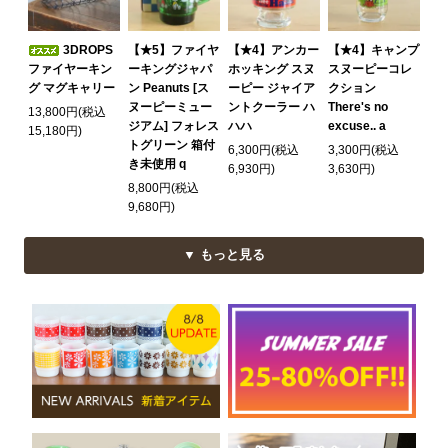
3DROPS
【★5】ファイヤ
【★4】アンカー
【★4】キャンプ
ファイヤーキン
ーキングジャパ
ホッキング スヌ
スヌーピーコレ
グ マグキャリー
ン Peanuts [ス
ーピー ジャイア
クション
ヌーピーミュー
ントクーラー ハ
There's no
13,800円(税込
ジアム] フォレス
ハハ
excuse.. a
15,180円)
トグリーン 箱付
6,300円(税込
3,300円(税込
き未使用 q
6,930円)
3,630円)
8,800円(税込
9,680円)
▼ もっと見る