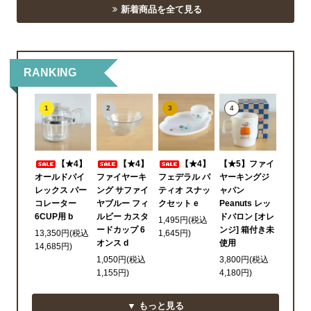
新着商品を全て見る
RANKING
1
2
3
4
【★4】
【★4】
【★4】
【★5】ファイ
オールドパイ
ファイヤーキ
フェデラル パ
ヤーキングジ
レックス パー
ング サファイ
ティオ スナッ
ャパン
コレーター
ヤブルー フィ
クセット e
Peanuts レッ
6CUP用 b
ルビー カスタ
ドバロン [オレ
1,495円(税込
ードカップ 6
ンジ] 箱付き未
13,350円(税込
1,645円)
オンス d
使用
14,685円)
1,050円(税込
3,800円(税込
1,155円)
4,180円)
▼ もっと見る