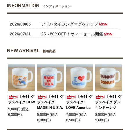
INFORMATION
インフォメーション
2026/08/05
アドバタイジングマグをアップ
2026/07/21
25～80%OFF！サマーセール開催
NEW ARRIVAL
新着商品
【★4】グ
【★4】グ
【★4】グ
【★4】グ
ラスベイク COW
ラスベイク
ラスベイク I
ラスベイク ダン
MADE IN U.S.A.
LOVE America
キンドーナツ
5,800円(税込
6,380円)
5,800円(税込
7,800円(税込
8,800円(税込
6,380円)
8,580円)
9,680円)