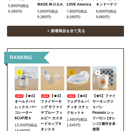
MADE IN U.S.A.
LOVE America
キンドーナツ
5,800円(税込
6,380円)
5,800円(税込
7,800円(税込
8,800円(税込
6,380円)
8,580円)
9,680円)
新着商品を全て見る
RANKING
1
2
3
4
【★4】
【★4】
【★4】
【★5】ファイ
オールドパイ
ファイヤーキ
フェデラル パ
ヤーキングジ
レックス パー
ング サファイ
ティオ スナッ
ャパン
コレーター
ヤブルー フィ
クセット e
Peanuts レッ
6CUP用 b
ルビー カスタ
ドバロン [オレ
1,495円(税込
ードカップ 6
ンジ] 箱付き未
13,350円(税込
1,645円)
オンス d
使用
14,685円)