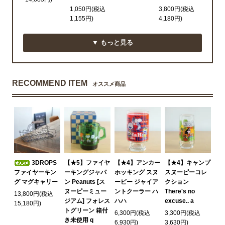
1,050円(税込
3,800円(税込
1,155円)
4,180円)
▼ もっと見る
RECOMMEND ITEM
オススメ商品
3DROPS
【★5】ファイヤ
【★4】アンカー
【★4】キャンプ
ファイヤーキン
ーキングジャパ
ホッキング スヌ
スヌーピーコレ
グ マグキャリー
ン Peanuts [ス
ーピー ジャイア
クション
ヌーピーミュー
ントクーラー ハ
There's no
13,800円(税込
ジアム] フォレス
ハハ
excuse.. a
15,180円)
トグリーン 箱付
6,300円(税込
3,300円(税込
き未使用 q
6,930円)
3,630円)