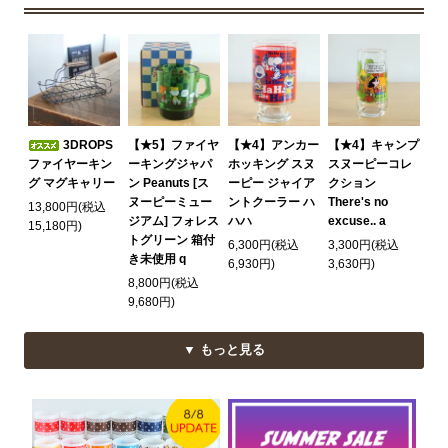
3DROPS
【★5】ファイヤ
【★4】アンカー
【★4】キャンプ
ファイヤーキン
ーキングジャパ
ホッキング スヌ
スヌーピーコレ
グ マグキャリー
ン Peanuts [ス
ーピー ジャイア
クション
ヌーピーミュー
ントクーラー ハ
There's no
13,800円(税込
ジアム] フォレス
ハハ
excuse.. a
15,180円)
トグリーン 箱付
6,300円(税込
3,300円(税込
き未使用 q
6,930円)
3,630円)
8,800円(税込
9,680円)
▼ もっと見る