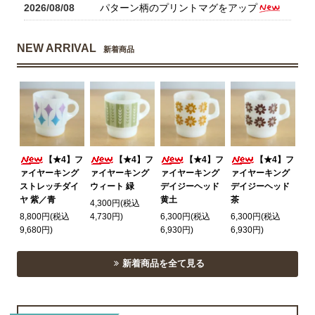
2026/08/08
パターン柄のプリントマグをアップ
NEW ARRIVAL
新着商品
【★4】フ
【★4】フ
【★4】フ
【★4】フ
ァイヤーキング
ァイヤーキング
ァイヤーキング
ァイヤーキング
ストレッチダイ
ウィート 緑
デイジーヘッド
デイジーヘッド
ヤ 紫／青
黄土
茶
4,300円(税込
8,800円(税込
4,730円)
6,300円(税込
6,300円(税込
9,680円)
6,930円)
6,930円)
新着商品を全て見る