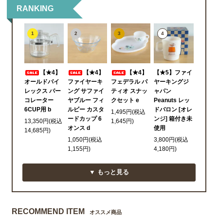
RANKING
1
2
3
4
【★4】
【★4】
【★4】
【★5】ファイ
オールドパイ
ファイヤーキ
フェデラル パ
ヤーキングジ
レックス パー
ング サファイ
ティオ スナッ
ャパン
コレーター
ヤブルー フィ
クセット e
Peanuts レッ
6CUP用 b
ルビー カスタ
ドバロン [オレ
1,495円(税込
ードカップ 6
ンジ] 箱付き未
13,350円(税込
1,645円)
オンス d
使用
14,685円)
1,050円(税込
3,800円(税込
1,155円)
4,180円)
▼ もっと見る
RECOMMEND ITEM
オススメ商品