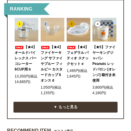
RANKING
1
2
3
4
【★4】
【★4】
【★4】
【★5】ファイ
オールドパイ
ファイヤーキ
フェデラル パ
ヤーキングジ
レックス パー
ング サファイ
ティオ スナッ
ャパン
コレーター
ヤブルー フィ
クセット e
Peanuts レッ
6CUP用 b
ルビー カスタ
ドバロン [オレ
1,495円(税込
ードカップ 6
ンジ] 箱付き未
13,350円(税込
1,645円)
オンス d
使用
14,685円)
1,050円(税込
3,800円(税込
1,155円)
4,180円)
▼ もっと見る
RECOMMEND ITEM