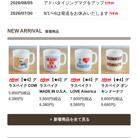
2026/08/05
アドバタイジングマグをアップ
2026/07/30
8/1〜6は発送をお休みいたします
NEW ARRIVAL
新着商品
【★4】グ
【★4】グ
【★4】グ
【★4】グ
ラスベイク COW
ラスベイク
ラスベイク I
ラスベイク ダン
MADE IN U.S.A.
LOVE America
キンドーナツ
5,800円(税込
6,380円)
5,800円(税込
7,800円(税込
8,800円(税込
6,380円)
8,580円)
9,680円)
新着商品を全て見る