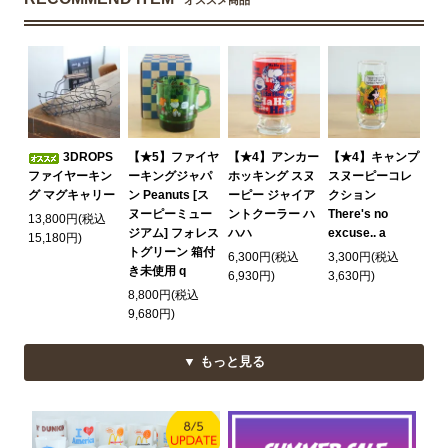
オススメ商品
3DROPS
【★5】ファイヤ
【★4】アンカー
【★4】キャンプ
ファイヤーキン
ーキングジャパ
ホッキング スヌ
スヌーピーコレ
グ マグキャリー
ン Peanuts [ス
ーピー ジャイア
クション
ヌーピーミュー
ントクーラー ハ
There's no
13,800円(税込
ジアム] フォレス
ハハ
excuse.. a
15,180円)
トグリーン 箱付
6,300円(税込
3,300円(税込
き未使用 q
6,930円)
3,630円)
8,800円(税込
9,680円)
▼ もっと見る