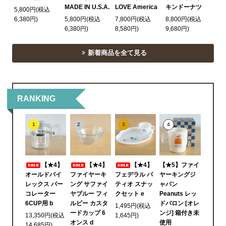
MADE IN U.S.A.
LOVE America
キンドーナツ
5,800円(税込
6,380円)
5,800円(税込
7,800円(税込
8,800円(税込
6,380円)
8,580円)
9,680円)
新着商品を全て見る
RANKING
1
2
3
4
【★4】
【★4】
【★4】
【★5】ファイ
オールドパイ
ファイヤーキ
フェデラル パ
ヤーキングジ
レックス パー
ング サファイ
ティオ スナッ
ャパン
コレーター
ヤブルー フィ
クセット e
Peanuts レッ
6CUP用 b
ルビー カスタ
ドバロン [オレ
1,495円(税込
ードカップ 6
ンジ] 箱付き未
13,350円(税込
1,645円)
オンス d
使用
14,685円)