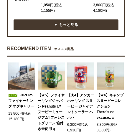
1,050円(税込
3,800円(税込
1,155円)
4,180円)
▼ もっと見る
RECOMMEND ITEM
オススメ商品
3DROPS
【★5】ファイヤ
【★4】アンカー
【★4】キャンプ
ファイヤーキン
ーキングジャパ
ホッキング スヌ
スヌーピーコレ
グ マグキャリー
ン Peanuts [ス
ーピー ジャイア
クション
ヌーピーミュー
ントクーラー ハ
There's no
13,800円(税込
ジアム] フォレス
ハハ
excuse.. a
15,180円)
トグリーン 箱付
6,300円(税込
3,300円(税込
き未使用 q
6,930円)
3,630円)