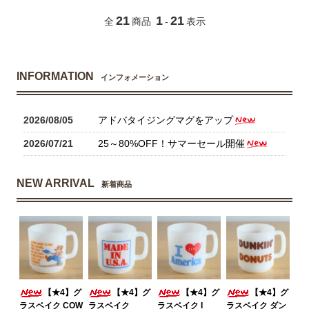
21
1
21
全
商品
-
表示
INFORMATION
インフォメーション
2026/08/05
アドバタイジングマグをアップ
2026/07/21
25～80%OFF！サマーセール開催
NEW ARRIVAL
新着商品
【★4】グ
【★4】グ
【★4】グ
【★4】グ
ラスベイク COW
ラスベイク
ラスベイク I
ラスベイク ダン