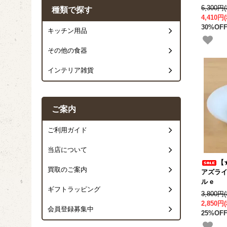
6,300円
種類で探す
4,410円
30%OFF
キッチン用品
その他の食器
インテリア雑貨
ご案内
ご利用ガイド
当店について
【
買取のご案内
アズライ
ル e
ギフトラッピング
3,800円
2,850円
会員登録募集中
25%OFF