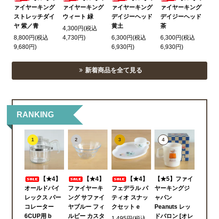
ァイヤーキング
ァイヤーキング
ァイヤーキング
ァイヤーキング
ストレッチダイ
ウィート 緑
デイジーヘッド
デイジーヘッド
ヤ 紫／青
黄土
茶
4,300円(税込
8,800円(税込
4,730円)
6,300円(税込
6,300円(税込
9,680円)
6,930円)
6,930円)
新着商品を全て見る
RANKING
1
2
3
4
【★4】
【★4】
【★4】
【★5】ファイ
オールドパイ
ファイヤーキ
フェデラル パ
ヤーキングジ
レックス パー
ング サファイ
ティオ スナッ
ャパン
コレーター
ヤブルー フィ
クセット e
Peanuts レッ
6CUP用 b
ルビー カスタ
ドバロン [オレ
1,495円(税込