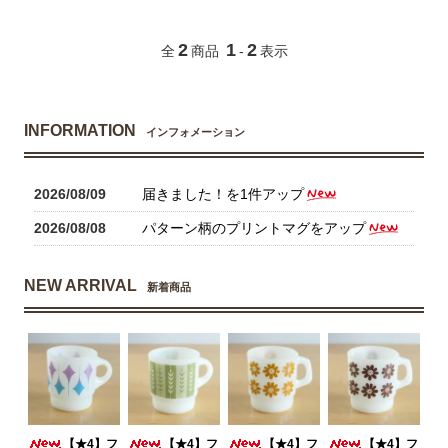
2
1
2
全
商品
-
表示
INFORMATION
インフォメーション
2026/08/09
届きました！を1件アップ
2026/08/08
パターン柄のプリントマグをアップ
NEW ARRIVAL
新着商品
【★4】フ
【★4】フ
【★4】フ
【★4】フ