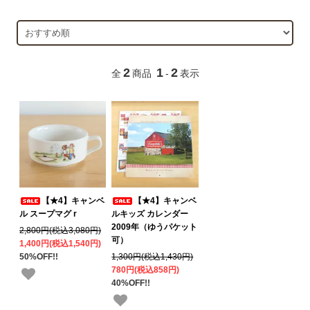
2
1
2
全
商品
-
表示
【★4】キャンベ
【★4】キャンベ
ル スープマグ r
ルキッズ カレンダー
2009年（ゆうパケット
2,800円(税込3,080円)
可）
1,400円(税込1,540円)
50%OFF!!
1,300円(税込1,430円)
780円(税込858円)
40%OFF!!