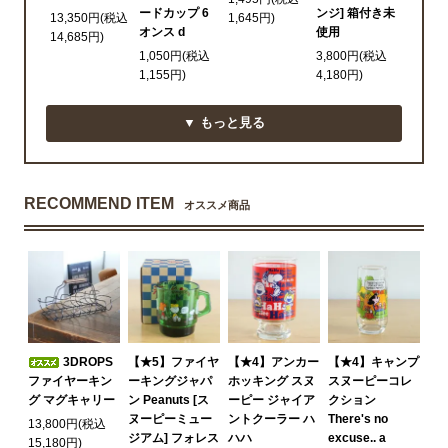
ードカップ 6
ンジ] 箱付き未
13,350円(税込
1,645円)
オンス d
使用
14,685円)
1,050円(税込
3,800円(税込
1,155円)
4,180円)
▼ もっと見る
RECOMMEND ITEM
オススメ商品
3DROPS
【★5】ファイヤ
【★4】アンカー
【★4】キャンプ
ファイヤーキン
ーキングジャパ
ホッキング スヌ
スヌーピーコレ
グ マグキャリー
ン Peanuts [ス
ーピー ジャイア
クション
ヌーピーミュー
ントクーラー ハ
There's no
13,800円(税込
ジアム] フォレス
ハハ
excuse.. a
15,180円)