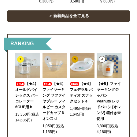
6,380円)
8,580円)
9,680円)
新着商品を全て見る
RANKING
1
2
3
4
【★4】
【★4】
【★4】
【★5】ファイ
オールドパイ
ファイヤーキ
フェデラル パ
ヤーキングジ
レックス パー
ング サファイ
ティオ スナッ
ャパン
コレーター
ヤブルー フィ
クセット e
Peanuts レッ
6CUP用 b
ルビー カスタ
ドバロン [オレ
1,495円(税込
ードカップ 6
ンジ] 箱付き未
13,350円(税込
1,645円)
オンス d
使用
14,685円)
1,050円(税込
3,800円(税込
1,155円)
4,180円)