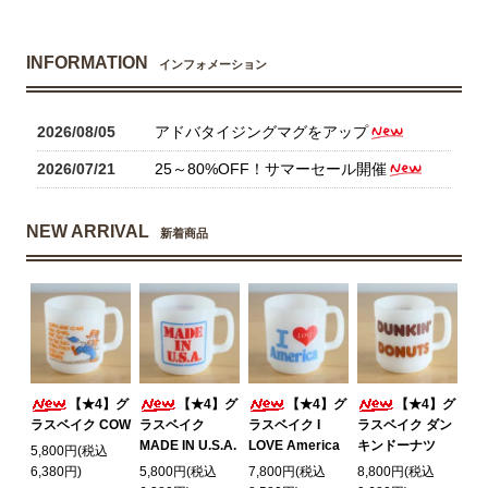
INFORMATION
インフォメーション
2026/08/05
アドバタイジングマグをアップ
2026/07/21
25～80%OFF！サマーセール開催
NEW ARRIVAL
新着商品
【★4】グ
【★4】グ
【★4】グ
【★4】グ
ラスベイク COW
ラスベイク
ラスベイク I
ラスベイク ダン
MADE IN U.S.A.
LOVE America
キンドーナツ
5,800円(税込
6,380円)
5,800円(税込
7,800円(税込
8,800円(税込