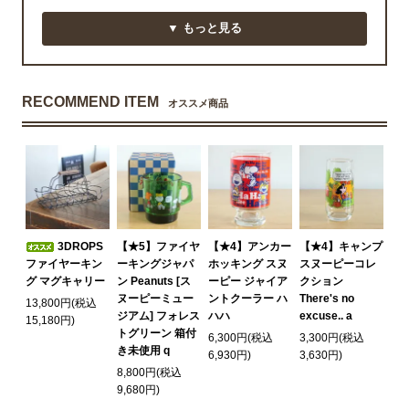
▼ もっと見る
RECOMMEND ITEM
オススメ商品
3DROPS
【★5】ファイヤ
【★4】アンカー
【★4】キャンプ
ファイヤーキン
ーキングジャパ
ホッキング スヌ
スヌーピーコレ
グ マグキャリー
ン Peanuts [ス
ーピー ジャイア
クション
ヌーピーミュー
ントクーラー ハ
There's no
13,800円(税込
ジアム] フォレス
ハハ
excuse.. a
15,180円)
トグリーン 箱付
6,300円(税込
3,300円(税込
き未使用 q
6,930円)
3,630円)
8,800円(税込
9,680円)