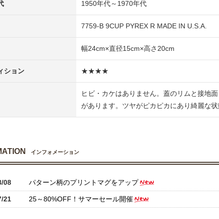
代
1950年代～1970年代
7759-B 9CUP PYREX R MADE IN U.S.A.
幅24cm×直径15cm×高さ20cm
ィション
★★★★
ヒビ・カケはありません。蓋のリムと接地面
があります。ツヤがピカピカにあり綺麗な状
MATION
インフォメーション
8/08
パターン柄のプリントマグをアップ
7/21
25～80%OFF！サマーセール開催