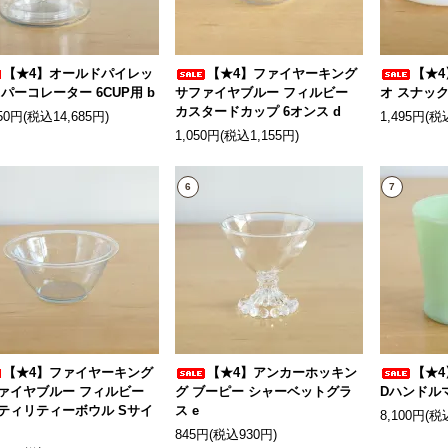
【★4】オールドパイレッ
【★4】ファイヤーキング
【★4
 パーコレーター 6CUP用 b
サファイヤブルー フィルビー
オ スナック
カスタードカップ 6オンス d
350円(税込14,685円)
1,495円(税
1,050円(税込1,155円)
6
7
【★4】ファイヤーキング
【★4】アンカーホッキン
【★
ァイヤブルー フィルビー
グ ブーピー シャーベットグラ
Dハンドルマ
ティリティーボウル Sサイ
ス e
8,100円(税
845円(税込930円)