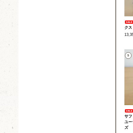
クス
13,
5
サフ
ユー
ズ