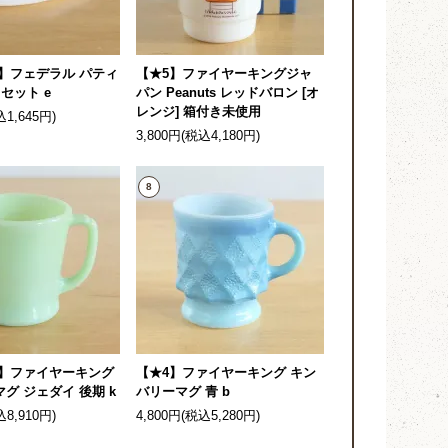
】フェデラル パティ
【★5】ファイヤーキングジャ
セット e
パン Peanuts レッドバロン [オ
レンジ] 箱付き未使用
込1,645円)
3,800円(税込4,180円)
8
4】ファイヤーキング
【★4】ファイヤーキング キン
グ ジェダイ 後期 k
バリーマグ 青 b
込8,910円)
4,800円(税込5,280円)