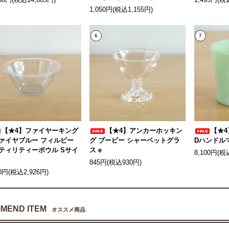
350円(税込14,685円)
1,495円(税
1,050円(税込1,155円)
6
7
【★4】ファイヤーキング
【★4】アンカーホッキン
【★
ァイヤブルー フィルビー
グ ブーピー シャーベットグラ
Dハンドルマ
ティリティーボウル Sサイ
ス e
8,100円(税
845円(税込930円)
60円(税込2,926円)
MEND ITEM
オススメ商品