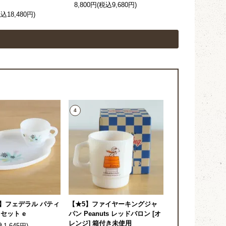
8,800円(税込9,680円)
税込18,480円)
4
】フェデラル パティ
【★5】ファイヤーキングジャ
セット e
パン Peanuts レッドバロン [オ
レンジ] 箱付き未使用