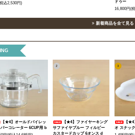
ドゥー
(税込2,530円)
16,800円(
新着商品を全て見る
ING
2
3
【★4】オールドパイレッ
【★4】ファイヤーキング
【★4
 パーコレーター 6CUP用 b
サファイヤブルー フィルビー
オ スナック
カスタードカップ 6オンス d