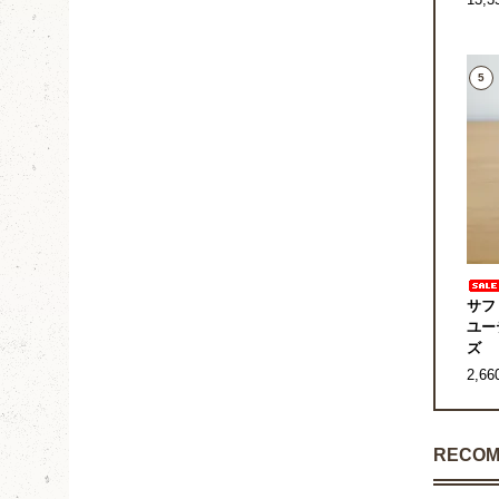
13,
5
サフ
ユー
ズ
2,6
RECOM