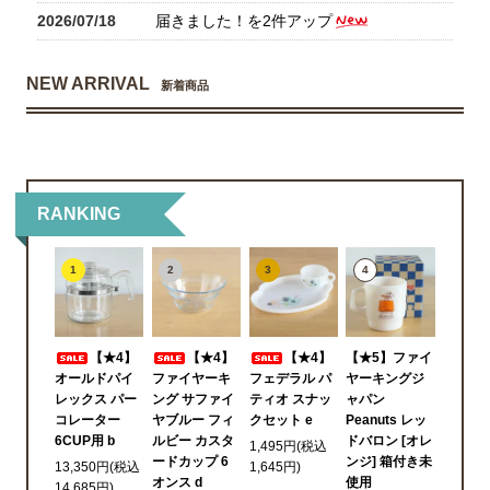
2026/07/18
届きました！を2件アップ
NEW ARRIVAL
新着商品
RANKING
1
2
3
4
【★4】
【★4】
【★4】
【★5】ファイ
オールドパイ
ファイヤーキ
フェデラル パ
ヤーキングジ
レックス パー
ング サファイ
ティオ スナッ
ャパン
コレーター
ヤブルー フィ
クセット e
Peanuts レッ
6CUP用 b
ルビー カスタ
ドバロン [オレ
1,495円(税込
ードカップ 6
ンジ] 箱付き未
13,350円(税込
1,645円)
オンス d
使用
14,685円)