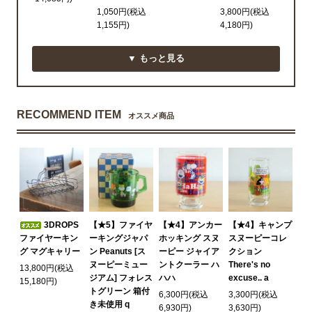
1,050円(税込
3,800円(税込
1,155円)
4,180円)
▼ もっと見る
RECOMMEND ITEM
オススメ商品
3DROPS
【★5】ファイヤ
【★4】アンカー
【★4】キャンプ
ファイヤーキン
ーキングジャパ
ホッキング スヌ
スヌーピーコレ
グ マグキャリー
ン Peanuts [ス
ーピー ジャイア
クション
ヌーピーミュー
ントクーラー ハ
There's no
13,800円(税込
ジアム] フォレス
ハハ
excuse.. a
15,180円)
トグリーン 箱付
6,300円(税込
3,300円(税込
き未使用 q
6,930円)
3,630円)