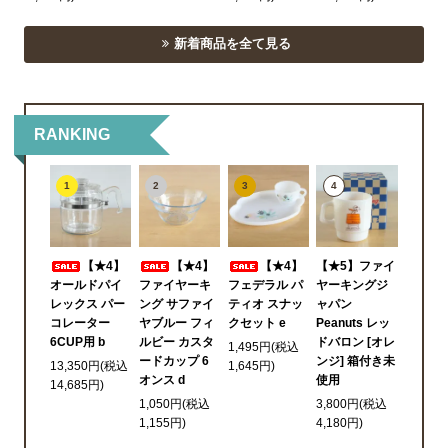
新着商品を全て見る
RANKING
1
2
3
4
【★4】
【★4】
【★4】
【★5】ファイ
オールドパイ
ファイヤーキ
フェデラル パ
ヤーキングジ
レックス パー
ング サファイ
ティオ スナッ
ャパン
コレーター
ヤブルー フィ
クセット e
Peanuts レッ
6CUP用 b
ルビー カスタ
ドバロン [オレ
1,495円(税込
ードカップ 6
ンジ] 箱付き未
13,350円(税込
1,645円)
オンス d
使用
14,685円)
1,050円(税込
3,800円(税込
1,155円)
4,180円)