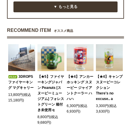
▼ もっと見る
RECOMMEND ITEM
オススメ商品
3DROPS
【★5】ファイヤ
【★4】アンカー
【★4】キャンプ
ファイヤーキン
ーキングジャパ
ホッキング スヌ
スヌーピーコレ
グ マグキャリー
ン Peanuts [ス
ーピー ジャイア
クション
ヌーピーミュー
ントクーラー ハ
There's no
13,800円(税込
ジアム] フォレス
ハハ
excuse.. a
15,180円)
トグリーン 箱付
6,300円(税込
3,300円(税込
き未使用 q
6,930円)
3,630円)
8,800円(税込
9,680円)