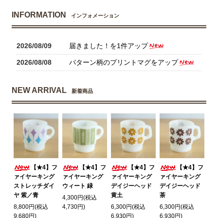
INFORMATION
インフォメーション
2026/08/09
届きました！を1件アップ
2026/08/08
パターン柄のプリントマグをアップ
NEW ARRIVAL
新着商品
【★4】フ
【★4】フ
【★4】フ
【★4】フ
ァイヤーキング
ァイヤーキング
ァイヤーキング
ァイヤーキング
ストレッチダイ
ウィート 緑
デイジーヘッド
デイジーヘッド
ヤ 紫／青
黄土
茶
4,300円(税込
8,800円(税込
4,730円)
6,300円(税込
6,300円(税込
9,680円)
6,930円)
6,930円)