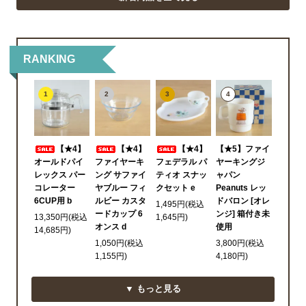
RANKING
1
2
3
4
【★4】
【★4】
【★4】
【★5】ファイ
オールドパイ
ファイヤーキ
フェデラル パ
ヤーキングジ
レックス パー
ング サファイ
ティオ スナッ
ャパン
コレーター
ヤブルー フィ
クセット e
Peanuts レッ
6CUP用 b
ルビー カスタ
ドバロン [オレ
1,495円(税込
ードカップ 6
ンジ] 箱付き未
13,350円(税込
1,645円)
オンス d
使用
14,685円)
1,050円(税込
3,800円(税込
1,155円)
4,180円)
▼ もっと見る