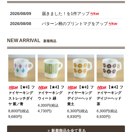
2026/08/09
届きました！を1件アップ
2026/08/08
パターン柄のプリントマグをアップ
NEW ARRIVAL
新着商品
【★4】フ
【★4】フ
【★4】フ
【★4】フ
ァイヤーキング
ァイヤーキング
ァイヤーキング
ァイヤーキング
ストレッチダイ
ウィート 緑
デイジーヘッド
デイジーヘッド
ヤ 紫／青
黄土
茶
4,300円(税込
8,800円(税込
4,730円)
6,300円(税込
6,300円(税込
9,680円)
6,930円)
6,930円)
新着商品を全て見る