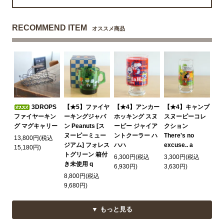
RECOMMEND ITEM
オススメ商品
3DROPS
【★5】ファイヤ
【★4】アンカー
【★4】キャンプ
ファイヤーキン
ーキングジャパ
ホッキング スヌ
スヌーピーコレ
グ マグキャリー
ン Peanuts [ス
ーピー ジャイア
クション
ヌーピーミュー
ントクーラー ハ
There's no
13,800円(税込
ジアム] フォレス
ハハ
excuse.. a
15,180円)
トグリーン 箱付
6,300円(税込
3,300円(税込
き未使用 q
6,930円)
3,630円)
8,800円(税込
9,680円)
▼ もっと見る