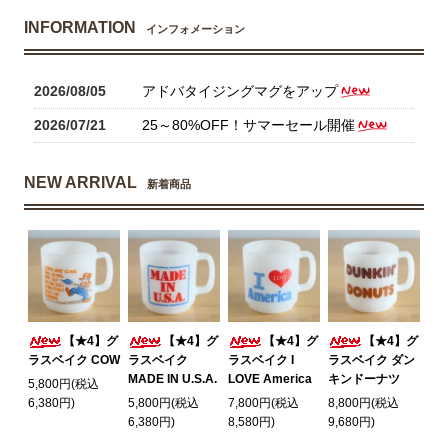
INFORMATION
インフォメーション
2026/08/05
アドバタイジングマグをアップ
2026/07/21
25～80%OFF！サマーセール開催
NEW ARRIVAL
新着商品
【★4】グ
【★4】グ
【★4】グ
【★4】グ
ラスベイク COW
ラスベイク
ラスベイク I
ラスベイク ダン
MADE IN U.S.A.
LOVE America
キンドーナツ
5,800円(税込
6,380円)
5,800円(税込
7,800円(税込
8,800円(税込
6,380円)
8,580円)
9,680円)