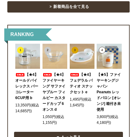
新着商品を全て見る
RANKING
1
2
3
4
【★4】
【★4】
【★4】
【★5】ファイ
オールドパイ
ファイヤーキ
フェデラル パ
ヤーキングジ
レックス パー
ング サファイ
ティオ スナッ
ャパン
コレーター
ヤブルー フィ
クセット e
Peanuts レッ
6CUP用 b
ルビー カスタ
ドバロン [オレ
1,495円(税込
ードカップ 6
ンジ] 箱付き未
13,350円(税込
1,645円)
オンス d
使用
14,685円)
1,050円(税込
3,800円(税込
1,155円)
4,180円)