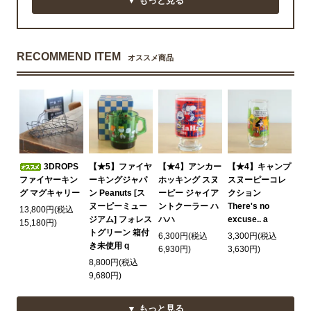
▼ もっと見る
RECOMMEND ITEM
オススメ商品
3DROPS
【★5】ファイヤ
【★4】アンカー
【★4】キャンプ
ファイヤーキン
ーキングジャパ
ホッキング スヌ
スヌーピーコレ
グ マグキャリー
ン Peanuts [ス
ーピー ジャイア
クション
ヌーピーミュー
ントクーラー ハ
There's no
13,800円(税込
ジアム] フォレス
ハハ
excuse.. a
15,180円)
トグリーン 箱付
6,300円(税込
3,300円(税込
き未使用 q
6,930円)
3,630円)
8,800円(税込
9,680円)
▼ もっと見る