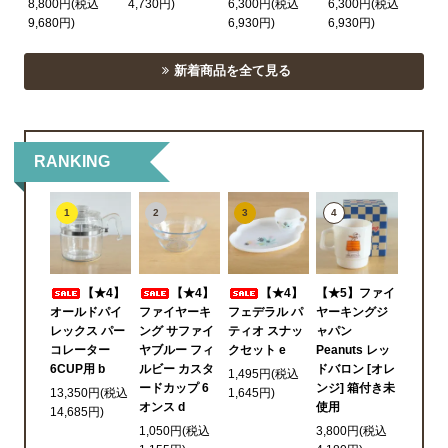
8,800円(税込
4,730円)
6,300円(税込
6,300円(税込
9,680円)
6,930円)
6,930円)
新着商品を全て見る
RANKING
1
2
3
4
【★4】
【★4】
【★4】
【★5】ファイ
オールドパイ
ファイヤーキ
フェデラル パ
ヤーキングジ
レックス パー
ング サファイ
ティオ スナッ
ャパン
コレーター
ヤブルー フィ
クセット e
Peanuts レッ
6CUP用 b
ルビー カスタ
ドバロン [オレ
1,495円(税込
ードカップ 6
ンジ] 箱付き未
13,350円(税込
1,645円)
オンス d
使用
14,685円)
1,050円(税込
3,800円(税込