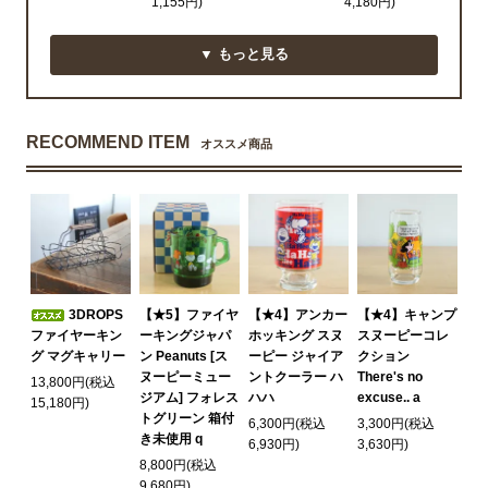
1,155円)
4,180円)
▼ もっと見る
RECOMMEND ITEM
オススメ商品
3DROPS
【★5】ファイヤ
【★4】アンカー
【★4】キャンプ
ファイヤーキン
ーキングジャパ
ホッキング スヌ
スヌーピーコレ
グ マグキャリー
ン Peanuts [ス
ーピー ジャイア
クション
ヌーピーミュー
ントクーラー ハ
There's no
13,800円(税込
ジアム] フォレス
ハハ
excuse.. a
15,180円)
トグリーン 箱付
6,300円(税込
3,300円(税込
き未使用 q
6,930円)
3,630円)
8,800円(税込
9,680円)