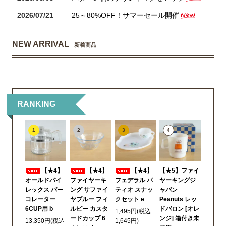
2026/07/21
25～80%OFF！サマーセール開催
NEW ARRIVAL
新着商品
RANKING
1
2
3
4
【★4】
【★4】
【★4】
【★5】ファイ
オールドパイ
ファイヤーキ
フェデラル パ
ヤーキングジ
レックス パー
ング サファイ
ティオ スナッ
ャパン
コレーター
ヤブルー フィ
クセット e
Peanuts レッ
6CUP用 b
ルビー カスタ
ドバロン [オレ
1,495円(税込
ードカップ 6
ンジ] 箱付き未
13,350円(税込
1,645円)