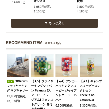
オンス d
使用
14,685円)
1,050円(税込
3,800円(税込
1,155円)
4,180円)
▼ もっと見る
RECOMMEND ITEM
オススメ商品
3DROPS
【★5】ファイヤ
【★4】アンカー
【★4】キャンプ
ファイヤーキン
ーキングジャパ
ホッキング スヌ
スヌーピーコレ
グ マグキャリー
ン Peanuts [ス
ーピー ジャイア
クション
ヌーピーミュー
ントクーラー ハ
There's no
13,800円(税込
ジアム] フォレス
ハハ
excuse.. a
15,180円)
トグリーン 箱付
6,300円(税込
3,300円(税込
き未使用 q