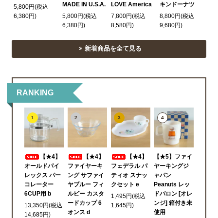
MADE IN U.S.A.
LOVE America
キンドーナツ
5,800円(税込
6,380円)
5,800円(税込
7,800円(税込
8,800円(税込
6,380円)
8,580円)
9,680円)
新着商品を全て見る
RANKING
1
2
3
4
【★4】
【★4】
【★4】
【★5】ファイ
オールドパイ
ファイヤーキ
フェデラル パ
ヤーキングジ
レックス パー
ング サファイ
ティオ スナッ
ャパン
コレーター
ヤブルー フィ
クセット e
Peanuts レッ
6CUP用 b
ルビー カスタ
ドバロン [オレ
1,495円(税込
ードカップ 6
ンジ] 箱付き未
13,350円(税込
1,645円)
オンス d
使用
14,685円)