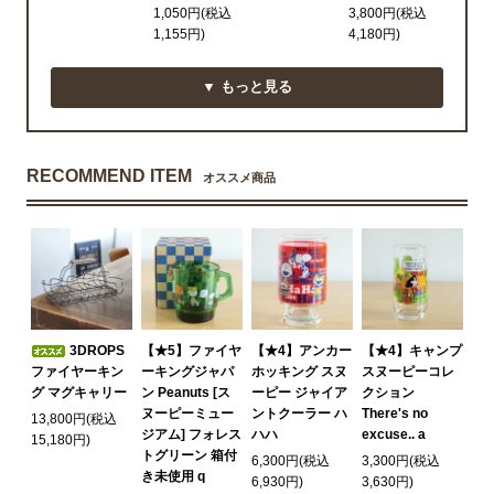
1,050円(税込
3,800円(税込
1,155円)
4,180円)
▼ もっと見る
RECOMMEND ITEM
オススメ商品
3DROPS
【★5】ファイヤ
【★4】アンカー
【★4】キャンプ
ファイヤーキン
ーキングジャパ
ホッキング スヌ
スヌーピーコレ
グ マグキャリー
ン Peanuts [ス
ーピー ジャイア
クション
ヌーピーミュー
ントクーラー ハ
There's no
13,800円(税込
ジアム] フォレス
ハハ
excuse.. a
15,180円)
トグリーン 箱付
6,300円(税込
3,300円(税込
き未使用 q
6,930円)
3,630円)