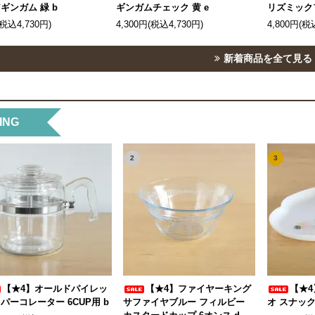
ギンガム 緑 b
ギンガムチェック 黄 e
リズミック
(税込4,730円)
4,300円(税込4,730円)
4,800円(税
新着商品を全て見る
ING
2
3
【★4】オールドパイレッ
【★4】ファイヤーキング
【★4
 パーコレーター 6CUP用 b
サファイヤブルー フィルビー
オ スナック