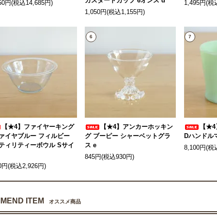
カスタードカップ 6オンス d
350円(税込14,685円)
1,495円(税
1,050円(税込1,155円)
6
7
【★4】ファイヤーキング
【★4】アンカーホッキン
【★
ァイヤブルー フィルビー
グ ブーピー シャーベットグラ
Dハンドルマ
ティリティーボウル Sサイ
ス e
8,100円(税
845円(税込930円)
60円(税込2,926円)
MEND ITEM
オススメ商品