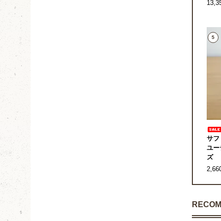
13,
5
サフ
ユー
ズ
2,6
RECOM