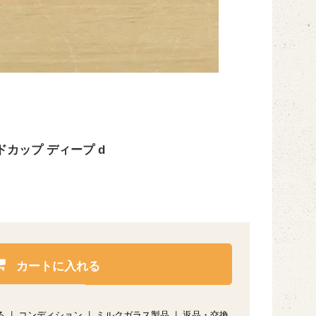
カップ ディープ d
カートに入れる
る
|
コンディション
|
ミルクガラス製品
|
返品・交換