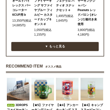
オールドパイ
ファイヤーキ
フェデラル パ
ヤーキングジ
レックス パー
ング サファイ
ティオ スナッ
ャパン
コレーター
ヤブルー フィ
クセット e
Peanuts レッ
6CUP用 b
ルビー カスタ
ドバロン [オレ
1,495円(税込
ードカップ 6
ンジ] 箱付き未
13,350円(税込
1,645円)
オンス d
使用
14,685円)
1,050円(税込
3,800円(税込
1,155円)
4,180円)
▼ もっと見る
RECOMMEND ITEM
オススメ商品
3DROPS
【★5】ファイヤ
【★4】アンカー
【★4】キャンプ
ファイヤーキン
ーキングジャパ
ホッキング スヌ
スヌーピーコレ