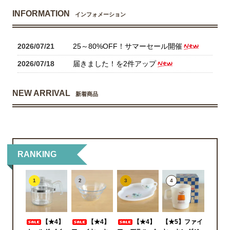
INFORMATION
インフォメーション
2026/07/21
25～80%OFF！サマーセール開催
2026/07/18
届きました！を2件アップ
NEW ARRIVAL
新着商品
RANKING
1
2
3
4
【★4】
【★4】
【★4】
【★5】ファイ