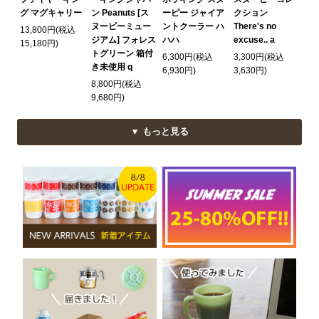
グ マグキャリー
ン Peanuts [ス
ーピー ジャイア
クション
ヌーピーミュー
ントクーラー ハ
There's no
13,800円(税込
ジアム] フォレス
ハハ
excuse.. a
15,180円)
トグリーン 箱付
6,300円(税込
3,300円(税込
き未使用 q
6,930円)
3,630円)
8,800円(税込
9,680円)
▼ もっと見る