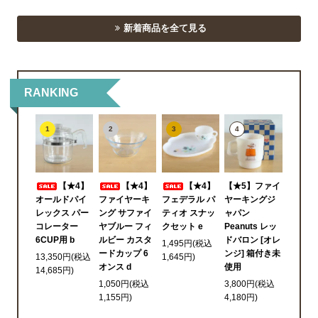
新着商品を全て見る
RANKING
1
2
3
4
【★4】
【★4】
【★4】
【★5】ファイ
オールドパイ
ファイヤーキ
フェデラル パ
ヤーキングジ
レックス パー
ング サファイ
ティオ スナッ
ャパン
コレーター
ヤブルー フィ
クセット e
Peanuts レッ
6CUP用 b
ルビー カスタ
ドバロン [オレ
1,495円(税込
ードカップ 6
ンジ] 箱付き未
13,350円(税込
1,645円)
オンス d
使用
14,685円)
1,050円(税込
3,800円(税込
1,155円)
4,180円)