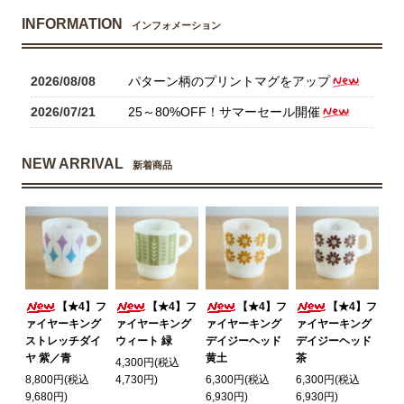
INFORMATION
インフォメーション
2026/08/08
パターン柄のプリントマグをアップ
2026/07/21
25～80%OFF！サマーセール開催
NEW ARRIVAL
新着商品
【★4】フ
【★4】フ
【★4】フ
【★4】フ
ァイヤーキング
ァイヤーキング
ァイヤーキング
ァイヤーキング
ストレッチダイ
ウィート 緑
デイジーヘッド
デイジーヘッド
ヤ 紫／青
黄土
茶
4,300円(税込
8,800円(税込
4,730円)
6,300円(税込
6,300円(税込
9,680円)
6,930円)
6,930円)