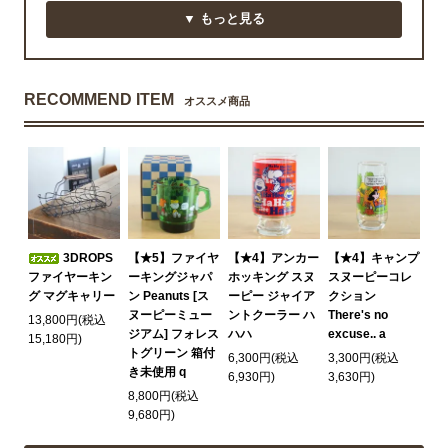
▼ もっと見る
RECOMMEND ITEM
オススメ商品
3DROPS
【★5】ファイヤ
【★4】アンカー
【★4】キャンプ
ファイヤーキン
ーキングジャパ
ホッキング スヌ
スヌーピーコレ
グ マグキャリー
ン Peanuts [ス
ーピー ジャイア
クション
ヌーピーミュー
ントクーラー ハ
There's no
13,800円(税込
ジアム] フォレス
ハハ
excuse.. a
15,180円)
トグリーン 箱付
6,300円(税込
3,300円(税込
き未使用 q
6,930円)
3,630円)
8,800円(税込
9,680円)