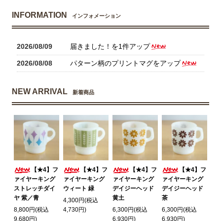
INFORMATION
インフォメーション
2026/08/09
届きました！を1件アップ
2026/08/08
パターン柄のプリントマグをアップ
NEW ARRIVAL
新着商品
【★4】フ
【★4】フ
【★4】フ
【★4】フ
ァイヤーキング
ァイヤーキング
ァイヤーキング
ァイヤーキング
ストレッチダイ
ウィート 緑
デイジーヘッド
デイジーヘッド
ヤ 紫／青
黄土
茶
4,300円(税込
8,800円(税込
4,730円)
6,300円(税込
6,300円(税込
9,680円)
6,930円)
6,930円)