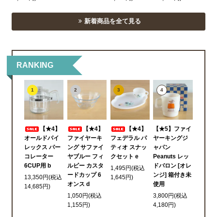
新着商品を全て見る
RANKING
1
2
3
4
【★4】
【★4】
【★4】
【★5】ファイ
オールドパイ
ファイヤーキ
フェデラル パ
ヤーキングジ
レックス パー
ング サファイ
ティオ スナッ
ャパン
コレーター
ヤブルー フィ
クセット e
Peanuts レッ
6CUP用 b
ルビー カスタ
ドバロン [オレ
1,495円(税込
ードカップ 6
ンジ] 箱付き未
13,350円(税込
1,645円)
オンス d
使用
14,685円)
1,050円(税込
3,800円(税込
1,155円)
4,180円)