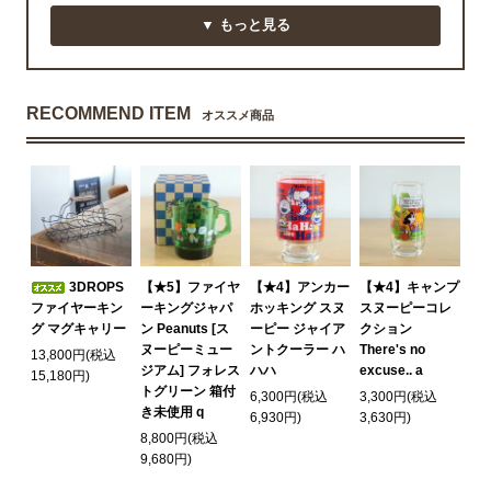
▼ もっと見る
RECOMMEND ITEM
オススメ商品
3DROPS
【★5】ファイヤ
【★4】アンカー
【★4】キャンプ
ファイヤーキン
ーキングジャパ
ホッキング スヌ
スヌーピーコレ
グ マグキャリー
ン Peanuts [ス
ーピー ジャイア
クション
ヌーピーミュー
ントクーラー ハ
There's no
13,800円(税込
ジアム] フォレス
ハハ
excuse.. a
15,180円)
トグリーン 箱付
6,300円(税込
3,300円(税込
き未使用 q
6,930円)
3,630円)
8,800円(税込
9,680円)