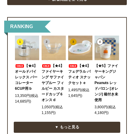
RANKING
1
2
3
4
【★4】
【★4】
【★4】
【★5】ファイ
オールドパイ
ファイヤーキ
フェデラル パ
ヤーキングジ
レックス パー
ング サファイ
ティオ スナッ
ャパン
コレーター
ヤブルー フィ
クセット e
Peanuts レッ
6CUP用 b
ルビー カスタ
ドバロン [オレ
1,495円(税込
ードカップ 6
ンジ] 箱付き未
13,350円(税込
1,645円)
オンス d
使用
14,685円)
1,050円(税込
3,800円(税込
1,155円)
4,180円)
▼ もっと見る