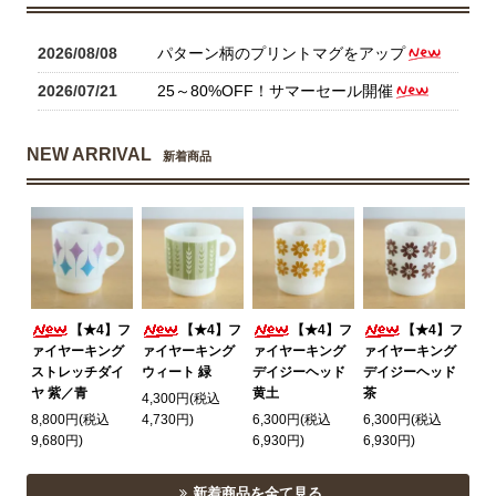
2026/08/08
パターン柄のプリントマグをアップ
2026/07/21
25～80%OFF！サマーセール開催
NEW ARRIVAL
新着商品
【★4】フ
【★4】フ
【★4】フ
【★4】フ
ァイヤーキング
ァイヤーキング
ァイヤーキング
ァイヤーキング
ストレッチダイ
ウィート 緑
デイジーヘッド
デイジーヘッド
ヤ 紫／青
黄土
茶
4,300円(税込
8,800円(税込
4,730円)
6,300円(税込
6,300円(税込
9,680円)
6,930円)
6,930円)
新着商品を全て見る