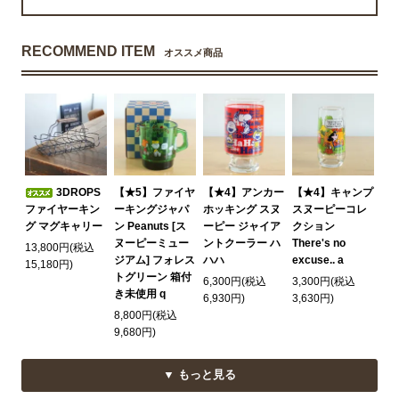
RECOMMEND ITEM
オススメ商品
3DROPS
【★5】ファイヤ
【★4】アンカー
【★4】キャンプ
ファイヤーキン
ーキングジャパ
ホッキング スヌ
スヌーピーコレ
グ マグキャリー
ン Peanuts [ス
ーピー ジャイア
クション
ヌーピーミュー
ントクーラー ハ
There's no
13,800円(税込
ジアム] フォレス
ハハ
excuse.. a
15,180円)
トグリーン 箱付
6,300円(税込
3,300円(税込
き未使用 q
6,930円)
3,630円)
8,800円(税込
9,680円)
▼ もっと見る