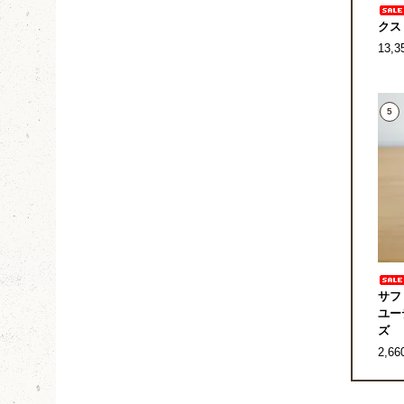
クス
13,
5
サフ
ユー
ズ
2,6