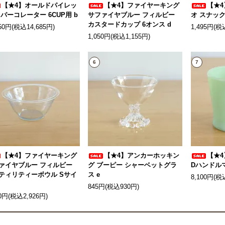
【★4】オールドパイレッ
【★4】ファイヤーキング
【★4
 パーコレーター 6CUP用 b
サファイヤブルー フィルビー
オ スナック
カスタードカップ 6オンス d
350円(税込14,685円)
1,495円(税
1,050円(税込1,155円)
6
7
【★4】ファイヤーキング
【★4】アンカーホッキン
【★
ァイヤブルー フィルビー
グ ブーピー シャーベットグラ
Dハンドルマ
ティリティーボウル Sサイ
ス e
8,100円(税
845円(税込930円)
60円(税込2,926円)