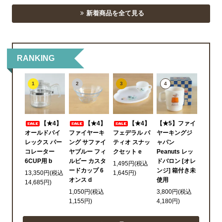
新着商品を全て見る
RANKING
1
2
3
4
【★4】
【★4】
【★4】
【★5】ファイ
オールドパイ
ファイヤーキ
フェデラル パ
ヤーキングジ
レックス パー
ング サファイ
ティオ スナッ
ャパン
コレーター
ヤブルー フィ
クセット e
Peanuts レッ
6CUP用 b
ルビー カスタ
ドバロン [オレ
1,495円(税込
ードカップ 6
ンジ] 箱付き未
13,350円(税込
1,645円)
オンス d
使用
14,685円)
1,050円(税込
3,800円(税込
1,155円)
4,180円)