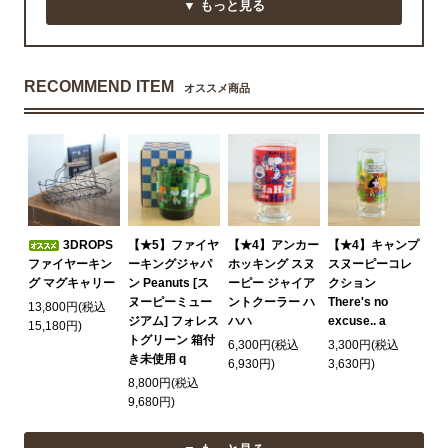
▼ もっと見る
RECOMMEND ITEM
オススメ商品
3DROPS
【★5】ファイヤ
【★4】アンカー
【★4】キャンプ
ファイヤーキン
ーキングジャパ
ホッキング スヌ
スヌーピーコレ
グ マグキャリー
ン Peanuts [ス
ーピー ジャイア
クション
ヌーピーミュー
ントクーラー ハ
There's no
13,800円(税込
ジアム] フォレス
ハハ
excuse.. a
15,180円)
トグリーン 箱付
6,300円(税込
3,300円(税込
き未使用 q
6,930円)
3,630円)
8,800円(税込
9,680円)