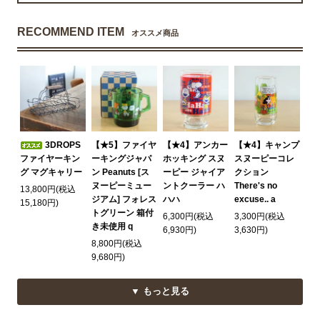
RECOMMEND ITEM
オススメ商品
3DROPS
【★5】ファイヤ
【★4】アンカー
【★4】キャンプ
ファイヤーキン
ーキングジャパ
ホッキング スヌ
スヌーピーコレ
グ マグキャリー
ン Peanuts [ス
ーピー ジャイア
クション
ヌーピーミュー
ントクーラー ハ
There's no
13,800円(税込
ジアム] フォレス
ハハ
excuse.. a
15,180円)
トグリーン 箱付
6,300円(税込
3,300円(税込
き未使用 q
6,930円)
3,630円)
8,800円(税込
9,680円)
▼ もっと見る