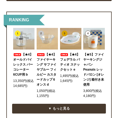
RANKING
1
2
3
4
【★4】
【★4】
【★4】
【★5】ファイ
オールドパイ
ファイヤーキ
フェデラル パ
ヤーキングジ
レックス パー
ング サファイ
ティオ スナッ
ャパン
コレーター
ヤブルー フィ
クセット e
Peanuts レッ
6CUP用 b
ルビー カスタ
ドバロン [オレ
1,495円(税込
ードカップ 6
ンジ] 箱付き未
13,350円(税込
1,645円)
オンス d
使用
14,685円)
1,050円(税込
3,800円(税込
1,155円)
4,180円)
▼ もっと見る