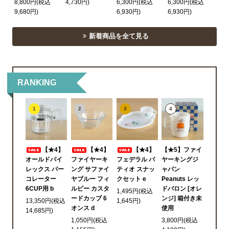
8,800円(税込
4,730円)
6,300円(税込
6,300円(税込
9,680円)
6,930円)
6,930円)
新着商品を全て見る
RANKING
1
2
3
4
【★4】
【★4】
【★4】
【★5】ファイ
オールドパイ
ファイヤーキ
フェデラル パ
ヤーキングジ
レックス パー
ング サファイ
ティオ スナッ
ャパン
コレーター
ヤブルー フィ
クセット e
Peanuts レッ
6CUP用 b
ルビー カスタ
ドバロン [オレ
1,495円(税込
ードカップ 6
ンジ] 箱付き未
13,350円(税込
1,645円)
オンス d
使用
14,685円)
1,050円(税込
3,800円(税込