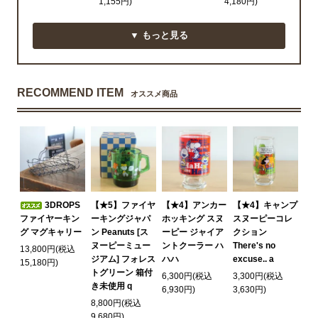
1,155円)
4,180円)
▼ もっと見る
RECOMMEND ITEM
オススメ商品
3DROPS
【★5】ファイヤ
【★4】アンカー
【★4】キャンプ
ファイヤーキン
ーキングジャパ
ホッキング スヌ
スヌーピーコレ
グ マグキャリー
ン Peanuts [ス
ーピー ジャイア
クション
ヌーピーミュー
ントクーラー ハ
There's no
13,800円(税込
ジアム] フォレス
ハハ
excuse.. a
15,180円)
トグリーン 箱付
6,300円(税込
3,300円(税込
き未使用 q
6,930円)
3,630円)
8,800円(税込
9,680円)