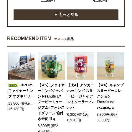
1,155円)
4,180円)
▼ もっと見る
RECOMMEND ITEM
オススメ商品
3DROPS
【★5】ファイヤ
【★4】アンカー
【★4】キャンプ
ファイヤーキン
ーキングジャパ
ホッキング スヌ
スヌーピーコレ
グ マグキャリー
ン Peanuts [ス
ーピー ジャイア
クション
ヌーピーミュー
ントクーラー ハ
There's no
13,800円(税込
ジアム] フォレス
ハハ
excuse.. a
15,180円)
トグリーン 箱付
6,300円(税込
3,300円(税込
き未使用 q
6,930円)
3,630円)
8,800円(税込
9,680円)