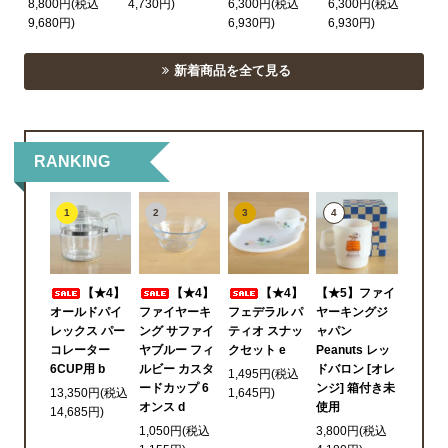
8,800円(税込
4,730円)
6,300円(税込
6,300円(税込
9,680円)
6,930円)
6,930円)
新着商品を全て見る
RANKING
1
2
3
4
【★4】
【★4】
【★4】
【★5】ファイ
オールドパイ
ファイヤーキ
フェデラル パ
ヤーキングジ
レックス パー
ング サファイ
ティオ スナッ
ャパン
コレーター
ヤブルー フィ
クセット e
Peanuts レッ
6CUP用 b
ルビー カスタ
ドバロン [オレ
1,495円(税込
ードカップ 6
ンジ] 箱付き未
13,350円(税込
1,645円)
オンス d
使用
14,685円)
1,050円(税込
3,800円(税込