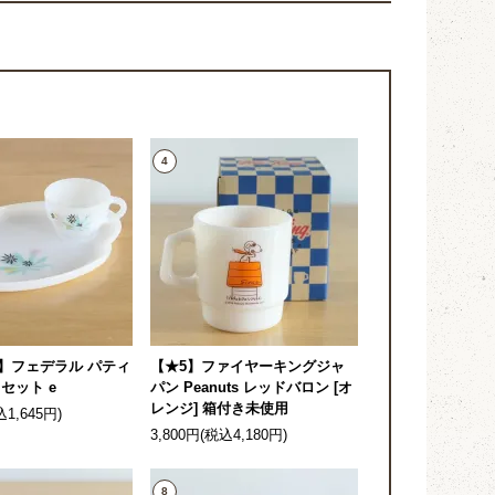
4
】フェデラル パティ
【★5】ファイヤーキングジャ
セット e
パン Peanuts レッドバロン [オ
レンジ] 箱付き未使用
込1,645円)
3,800円(税込4,180円)
8