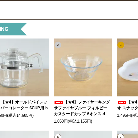
ING
2
3
【★4】オールドパイレッ
【★4】ファイヤーキング
【★4
 パーコレーター 6CUP用 b
サファイヤブルー フィルビー
オ スナック
カスタードカップ 6オンス d
350円(税込14,685円)
1,495円(税
1,050円(税込1,155円)
6
7