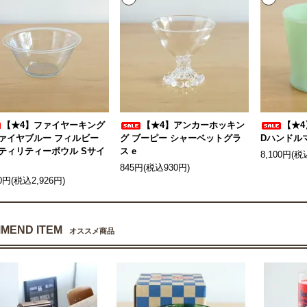
【★4】ファイヤーキング
【★4】アンカーホッキン
【★
ァイヤブルー フィルビー
グ ブーピー シャーベットグラ
Dハンドルマ
ティリティーボウル Sサイ
ス e
8,100円(税
845円(税込930円)
60円(税込2,926円)
MEND ITEM
オススメ商品