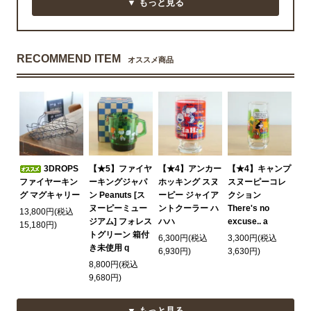
▼ もっと見る
RECOMMEND ITEM
オススメ商品
3DROPS
【★5】ファイヤ
【★4】アンカー
【★4】キャンプ
ファイヤーキン
ーキングジャパ
ホッキング スヌ
スヌーピーコレ
グ マグキャリー
ン Peanuts [ス
ーピー ジャイア
クション
ヌーピーミュー
ントクーラー ハ
There's no
13,800円(税込
ジアム] フォレス
ハハ
excuse.. a
15,180円)
トグリーン 箱付
6,300円(税込
3,300円(税込
き未使用 q
6,930円)
3,630円)
8,800円(税込
9,680円)
▼ もっと見る