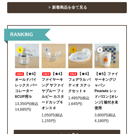
新着商品を全て見る
RANKING
1
2
3
4
【★4】
【★4】
【★4】
【★5】ファイ
オールドパイ
ファイヤーキ
フェデラル パ
ヤーキングジ
レックス パー
ング サファイ
ティオ スナッ
ャパン
コレーター
ヤブルー フィ
クセット e
Peanuts レッ
6CUP用 b
ルビー カスタ
ドバロン [オレ
1,495円(税込
ードカップ 6
ンジ] 箱付き未
13,350円(税込
1,645円)
オンス d
使用
14,685円)
1,050円(税込
3,800円(税込
1,155円)
4,180円)