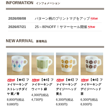
INFORMATION
インフォメーション
2026/08/08
パターン柄のプリントマグをアップ
2026/07/21
25～80%OFF！サマーセール開催
NEW ARRIVAL
新着商品
【★4】フ
【★4】フ
【★4】フ
【★4】フ
ァイヤーキング
ァイヤーキング
ァイヤーキング
ァイヤーキング
ストレッチダイ
ウィート 緑
デイジーヘッド
デイジーヘッド
ヤ 紫／青
黄土
茶
4,300円(税込
8,800円(税込
4,730円)
6,300円(税込
6,300円(税込
9,680円)
6,930円)
6,930円)