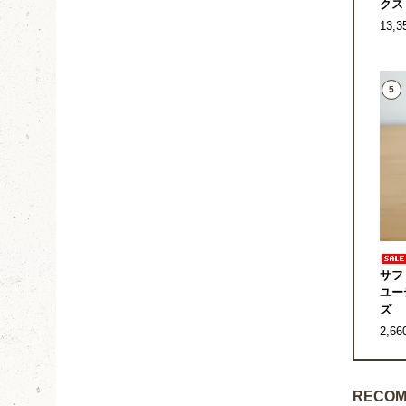
クス
13,
5
サフ
ユー
ズ
2,6
RECOM