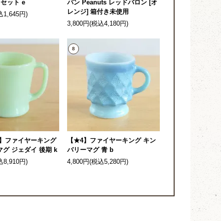
セット e
パン Peanuts レッドバロン [オ
レンジ] 箱付き未使用
込1,645円)
3,800円(税込4,180円)
8
4】ファイヤーキング
【★4】ファイヤーキング キン
グ ジェダイ 後期 k
バリーマグ 青 b
込8,910円)
4,800円(税込5,280円)