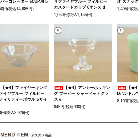
 パーコレーター 6CUP用 b
サファイヤブルー フィルビー
オ スナック
カスタードカップ 6オンス d
350円(税込14,685円)
1,495円(税
1,050円(税込1,155円)
6
7
【★4】ファイヤーキング
【★4】アンカーホッキン
【★
ァイヤブルー フィルビー
グ ブーピー シャーベットグラ
Dハンドルマ
ティリティーボウル Sサイ
ス e
8,100円(税
845円(税込930円)
60円(税込2,926円)
MEND ITEM
オススメ商品