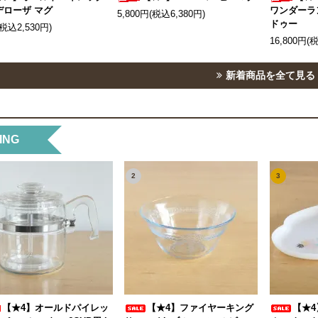
デローザ マグ
ワンダーラ
5,800円(税込6,380円)
ドゥー
(税込2,530円)
16,800円(
新着商品を全て見る
ING
2
3
【★4】オールドパイレッ
【★4】ファイヤーキング
【★4