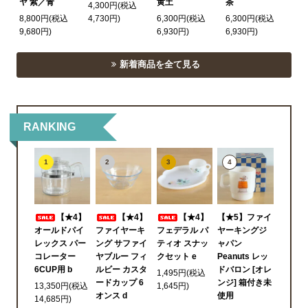
ヤ 紫／青
黄土
茶
4,300円(税込
8,800円(税込
4,730円)
6,300円(税込
6,300円(税込
9,680円)
6,930円)
6,930円)
新着商品を全て見る
RANKING
1
2
3
4
【★4】
【★4】
【★4】
【★5】ファイ
オールドパイ
ファイヤーキ
フェデラル パ
ヤーキングジ
レックス パー
ング サファイ
ティオ スナッ
ャパン
コレーター
ヤブルー フィ
クセット e
Peanuts レッ
6CUP用 b
ルビー カスタ
ドバロン [オレ
1,495円(税込
ードカップ 6
ンジ] 箱付き未
13,350円(税込
1,645円)
オンス d
使用
14,685円)