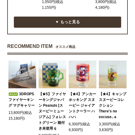
1,050円(税込
3,800円(税込
1,155円)
4,180円)
▼ もっと見る
RECOMMEND ITEM
オススメ商品
3DROPS
【★5】ファイヤ
【★4】アンカー
【★4】キャンプ
ファイヤーキン
ーキングジャパ
ホッキング スヌ
スヌーピーコレ
グ マグキャリー
ン Peanuts [ス
ーピー ジャイア
クション
ヌーピーミュー
ントクーラー ハ
There's no
13,800円(税込
ジアム] フォレス
ハハ
excuse.. a
15,180円)
トグリーン 箱付
6,300円(税込
3,300円(税込
き未使用 q
6,930円)
3,630円)