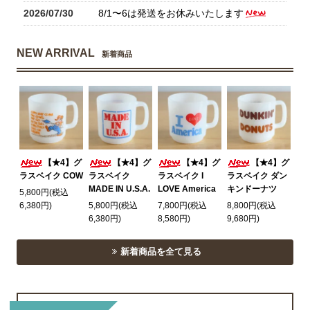
2026/07/30
8/1〜6は発送をお休みいたします
NEW ARRIVAL
新着商品
【★4】グ
【★4】グ
【★4】グ
【★4】グ
ラスベイク COW
ラスベイク
ラスベイク I
ラスベイク ダン
MADE IN U.S.A.
LOVE America
キンドーナツ
5,800円(税込
6,380円)
5,800円(税込
7,800円(税込
8,800円(税込
6,380円)
8,580円)
9,680円)
新着商品を全て見る