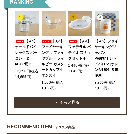
RANKING
1
2
3
4
【★4】
【★4】
【★4】
【★5】ファイ
オールドパイ
ファイヤーキ
フェデラル パ
ヤーキングジ
レックス パー
ング サファイ
ティオ スナッ
ャパン
コレーター
ヤブルー フィ
クセット e
Peanuts レッ
6CUP用 b
ルビー カスタ
ドバロン [オレ
1,495円(税込
ードカップ 6
ンジ] 箱付き未
13,350円(税込
1,645円)
オンス d
使用
14,685円)
1,050円(税込
3,800円(税込
1,155円)
4,180円)
▼ もっと見る
RECOMMEND ITEM
オススメ商品