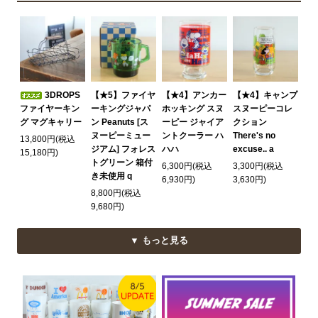
3DROPS
【★5】ファイヤ
【★4】アンカー
【★4】キャンプ
ファイヤーキン
ーキングジャパ
ホッキング スヌ
スヌーピーコレ
グ マグキャリー
ン Peanuts [ス
ーピー ジャイア
クション
ヌーピーミュー
ントクーラー ハ
There's no
13,800円(税込
ジアム] フォレス
ハハ
excuse.. a
15,180円)
トグリーン 箱付
6,300円(税込
3,300円(税込
き未使用 q
6,930円)
3,630円)
8,800円(税込
9,680円)
▼ もっと見る