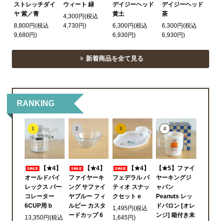
ストレッチダイ
ウィート 緑
デイジーヘッド
デイジーヘッド
ヤ 紫／青
黄土
茶
4,300円(税込
8,800円(税込
4,730円)
6,300円(税込
6,300円(税込
9,680円)
6,930円)
6,930円)
新着商品を全て見る
RANKING
1
2
3
4
【★4】
【★4】
【★4】
【★5】ファイ
オールドパイ
ファイヤーキ
フェデラル パ
ヤーキングジ
レックス パー
ング サファイ
ティオ スナッ
ャパン
コレーター
ヤブルー フィ
クセット e
Peanuts レッ
6CUP用 b
ルビー カスタ
ドバロン [オレ
1,495円(税込
ードカップ 6
ンジ] 箱付き未
13,350円(税込
1,645円)