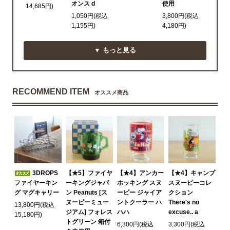
オンス d
使用
14,685円)
1,050円(税込
3,800円(税込
1,155円)
4,180円)
▼ もっと見る
RECOMMEND ITEM
オススメ商品
3DROPS
【★5】ファイヤ
【★4】アンカー
【★4】キャンプ
ファイヤーキン
ーキングジャパ
ホッキング スヌ
スヌーピーコレ
グ マグキャリー
ン Peanuts [ス
ーピー ジャイア
クション
ヌーピーミュー
ントクーラー ハ
There's no
13,800円(税込
ジアム] フォレス
ハハ
excuse.. a
15,180円)
トグリーン 箱付
6,300円(税込
3,300円(税込