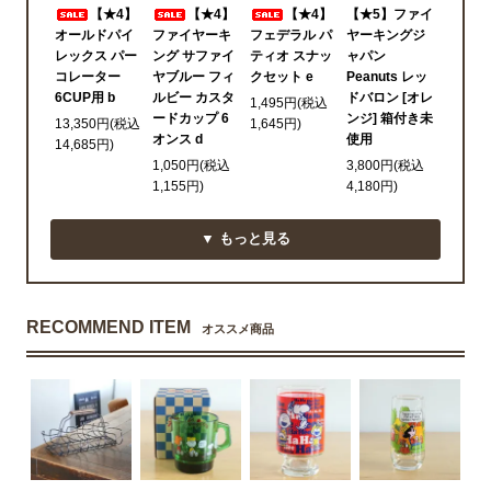
【★4】
【★4】
【★4】
【★5】ファイ
オールドパイ
ファイヤーキ
フェデラル パ
ヤーキングジ
レックス パー
ング サファイ
ティオ スナッ
ャパン
コレーター
ヤブルー フィ
クセット e
Peanuts レッ
6CUP用 b
ルビー カスタ
ドバロン [オレ
1,495円(税込
ードカップ 6
ンジ] 箱付き未
13,350円(税込
1,645円)
オンス d
使用
14,685円)
1,050円(税込
3,800円(税込
1,155円)
4,180円)
▼ もっと見る
RECOMMEND ITEM
オススメ商品