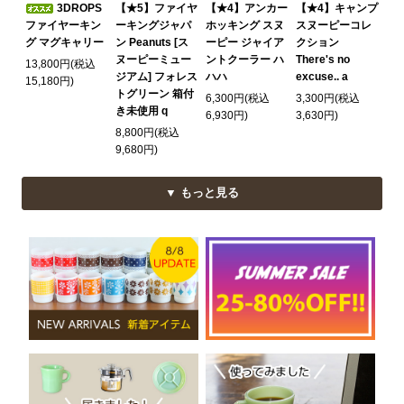
3DROPS
【★5】ファイヤ
【★4】アンカー
【★4】キャンプ
ファイヤーキン
ーキングジャパ
ホッキング スヌ
スヌーピーコレ
グ マグキャリー
ン Peanuts [ス
ーピー ジャイア
クション
ヌーピーミュー
ントクーラー ハ
There's no
13,800円(税込
ジアム] フォレス
ハハ
excuse.. a
15,180円)
トグリーン 箱付
6,300円(税込
3,300円(税込
き未使用 q
6,930円)
3,630円)
8,800円(税込
9,680円)
▼ もっと見る