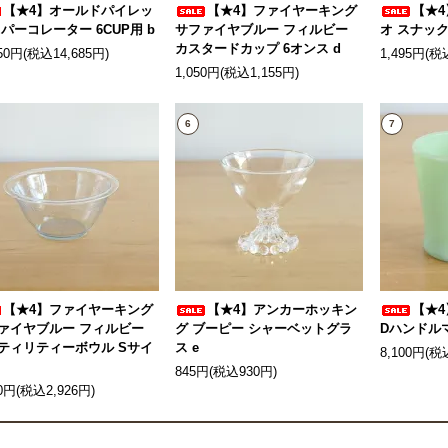
【★4】オールドパイレッ
【★4】ファイヤーキング
【★4
 パーコレーター 6CUP用 b
サファイヤブルー フィルビー
オ スナック
カスタードカップ 6オンス d
350円(税込14,685円)
1,495円(税
1,050円(税込1,155円)
6
7
【★4】ファイヤーキング
【★4】アンカーホッキン
【★
ァイヤブルー フィルビー
グ ブーピー シャーベットグラ
Dハンドルマ
ティリティーボウル Sサイ
ス e
8,100円(税
845円(税込930円)
60円(税込2,926円)