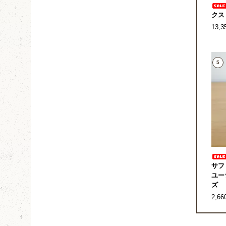
クス
13,
5
サフ
ユー
ズ
2,6