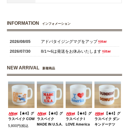
INFORMATION
インフォメーション
2026/08/05
アドバタイジングマグをアップ
2026/07/30
8/1〜6は発送をお休みいたします
NEW ARRIVAL
新着商品
【★4】グ
【★4】グ
【★4】グ
【★4】グ
ラスベイク COW
ラスベイク
ラスベイク I
ラスベイク ダン
MADE IN U.S.A.
LOVE America
キンドーナツ
5,800円(税込