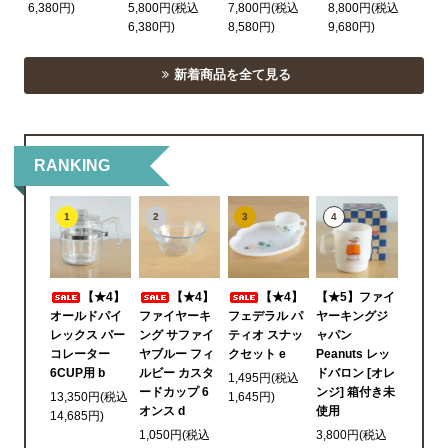
6,380円)
5,800円(税込
7,800円(税込
8,800円(税込
6,380円)
8,580円)
9,680円)
新着商品を全て見る
RANKING
1
2
3
4
【★4】
【★4】
【★4】
【★5】ファイ
オールドパイ
ファイヤーキ
フェデラル パ
ヤーキングジ
レックス パー
ング サファイ
ティオ スナッ
ャパン
コレーター
ヤブルー フィ
クセット e
Peanuts レッ
6CUP用 b
ルビー カスタ
ドバロン [オレ
1,495円(税込
ードカップ 6
ンジ] 箱付き未
13,350円(税込
1,645円)
オンス d
使用
14,685円)
1,050円(税込
3,800円(税込