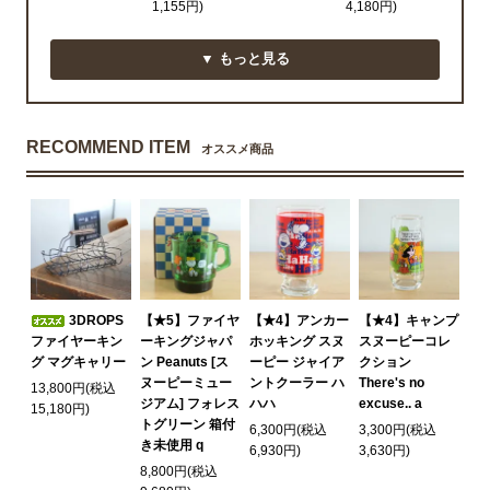
1,155円)
4,180円)
▼ もっと見る
RECOMMEND ITEM
オススメ商品
3DROPS
【★5】ファイヤ
【★4】アンカー
【★4】キャンプ
ファイヤーキン
ーキングジャパ
ホッキング スヌ
スヌーピーコレ
グ マグキャリー
ン Peanuts [ス
ーピー ジャイア
クション
ヌーピーミュー
ントクーラー ハ
There's no
13,800円(税込
ジアム] フォレス
ハハ
excuse.. a
15,180円)
トグリーン 箱付
6,300円(税込
3,300円(税込
き未使用 q
6,930円)
3,630円)
8,800円(税込