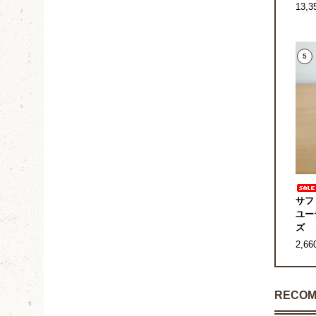
13,
5
サフ
ユー
ズ
2,6
RECOM