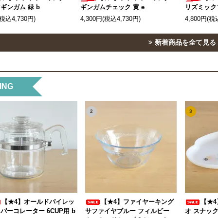
ギンガム 緑 b
ギンガムチェック 黄 e
リズミック
(税込4,730円)
4,300円(税込4,730円)
4,800円(税
新着商品を全て見る
ING
2
3
【★4】オールドパイレッ
【★4】ファイヤーキング
【★4
 パーコレーター 6CUP用 b
サファイヤブルー フィルビー
オ スナック