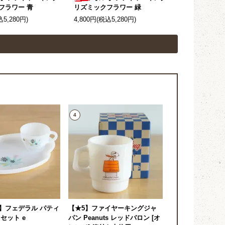
フラワー 青
リズミックフラワー 緑
込5,280円)
4,800円(税込5,280円)
4
】フェデラル パティ
【★5】ファイヤーキングジャ
セット e
パン Peanuts レッドバロン [オ