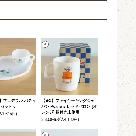
4
】フェデラル パティ
【★5】ファイヤーキングジャ
セット e
パン Peanuts レッドバロン [オ
レンジ] 箱付き未使用
込1,645円)
3,800円(税込4,180円)
8