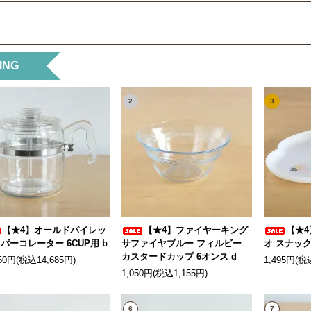
ING
2
3
【★4】オールドパイレッ
【★4】ファイヤーキング
【★4
 パーコレーター 6CUP用 b
サファイヤブルー フィルビー
オ スナック
カスタードカップ 6オンス d
350円(税込14,685円)
1,495円(税
1,050円(税込1,155円)
6
7