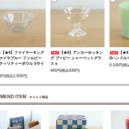
【★4】ファイヤーキング
【★4】アンカーホッキン
【★
ァイヤブルー フィルビー
グ ブーピー シャーベットグラ
Dハンドルマ
ティリティーボウル Sサイ
ス e
8,100円(税
845円(税込930円)
60円(税込2,926円)
MEND ITEM
オススメ商品