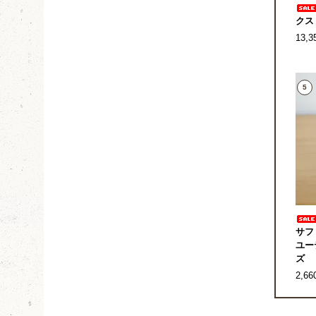
クス
13,
5
サフ
ユー
ズ
2,6