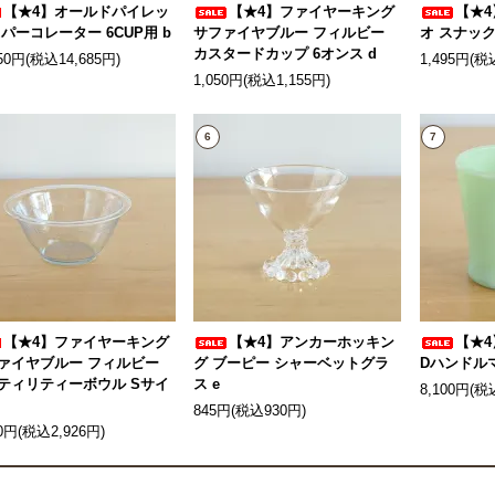
【★4】オールドパイレッ
【★4】ファイヤーキング
【★4
 パーコレーター 6CUP用 b
サファイヤブルー フィルビー
オ スナック
カスタードカップ 6オンス d
350円(税込14,685円)
1,495円(税
1,050円(税込1,155円)
6
7
【★4】ファイヤーキング
【★4】アンカーホッキン
【★
ァイヤブルー フィルビー
グ ブーピー シャーベットグラ
Dハンドルマ
ティリティーボウル Sサイ
ス e
8,100円(税
845円(税込930円)
60円(税込2,926円)