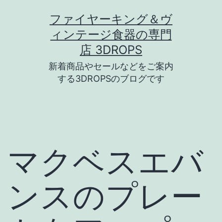
コ
ファイヤーキング＆ヴ
ン
ィンテージ食器の専門
テ
店 3DROPS
ン
新着商品やセールなどをご案内
ツ
する3DROPSのブログです
へ
ス
キ
ッ
マクベスエバ
プ
ンスのプレー