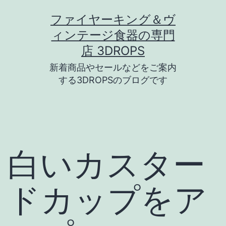
コ
ファイヤーキング＆ヴ
ン
ィンテージ食器の専門
テ
店 3DROPS
ン
新着商品やセールなどをご案内
ツ
する3DROPSのブログです
へ
ス
キ
ッ
白いカスター
プ
ドカップをア