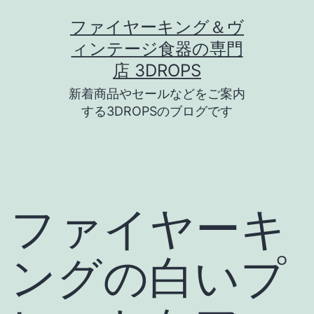
コ
ファイヤーキング＆ヴ
ン
ィンテージ食器の専門
テ
店 3DROPS
ン
新着商品やセールなどをご案内
ツ
する3DROPSのブログです
へ
ス
キ
ッ
ファイヤーキ
プ
ングの白いプ