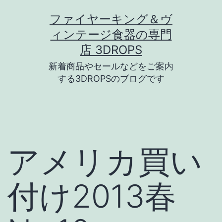
コ
ファイヤーキング＆ヴ
ン
ィンテージ食器の専門
テ
店 3DROPS
ン
新着商品やセールなどをご案内
ツ
する3DROPSのブログです
へ
ス
キ
ッ
アメリカ買い
プ
付け2013春