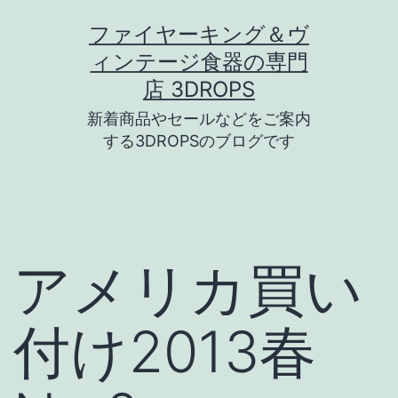
コ
ファイヤーキング＆ヴ
ン
ィンテージ食器の専門
テ
店 3DROPS
ン
新着商品やセールなどをご案内
ツ
する3DROPSのブログです
へ
ス
キ
ッ
アメリカ買い
プ
付け2013春